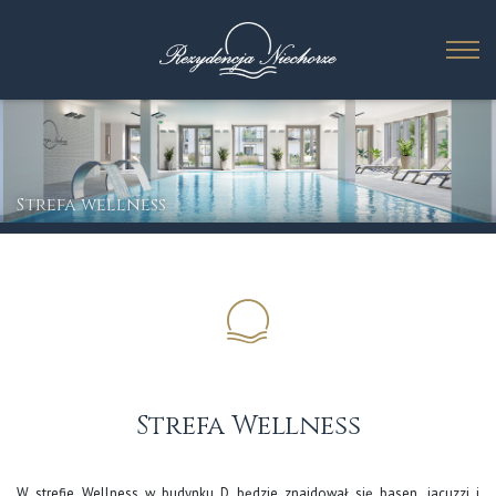
Strefa wellness
Strefa Wellness
W strefie Wellness w budynku D będzie znajdował się basen, jacuzzi i